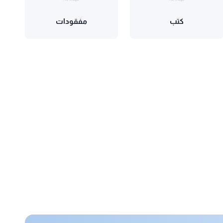
كتب
مفقودات