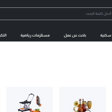
سكنية
باحث عن عمل
مستلزمات رياضية
التك