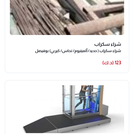
شراء سكراب
شراء سكراب ( حديد/ ألمينيوم/ نحاس/ كيربي) بوفيصل
123 (د.ك)