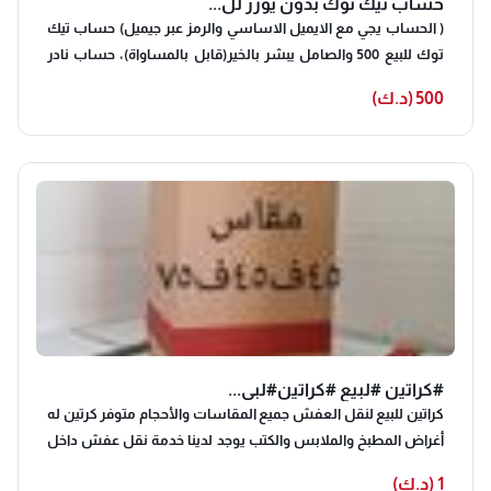
حساب تيك توك بدون يوزر لل...
( الحساب يجي مع الايميل الاساسي والرمز عبر جيميل) حساب تيك
توك للبيع 500 والصامل يبشر بالخير(قابل بالمساواة)، حساب نادر
جداً وقليل اللي مثلهههه الحساب معاي من اكثر من سنتين وفوق
500 (د.ك)
#كراتين #لبيع #كراتين#لبي...
كراتين للبيع لنقل العفش جميع المقاسات والأحجام متوفر كرتين له
أغراض المطبخ والملابس والكتب يوجد لدينا خدمة نقل عفش داخل
وخارج المنزل #كراتين #لبيع #توصيل#كرتون
1 (د.ك)