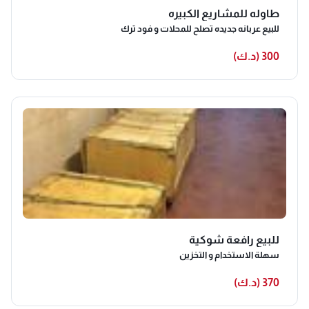
طاوله للمشاريع الكبيره
للبيع عربانه جديده تصلح للمحلات و فود ترك
300 (د.ك)
للبيع رافعة شوكية
سهلة الاستخدام و التخزين
370 (د.ك)