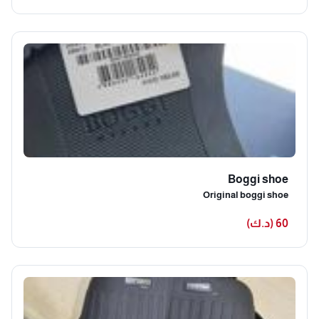
عن طريق مدخل الtype c او usb بدون برمجة _تركب لها شريحة
عشان النت او تشبكها من التلفون او الراوتر عن طريق الوايرلس
_نظام اندرويد 13 اصلي 🥇 كفالة سنة السعر القديم : 45د.ك 💫💫
سعر العرض : 38 دك 🥇🥇
Boggi shoe
Original boggi shoe
60 (د.ك)