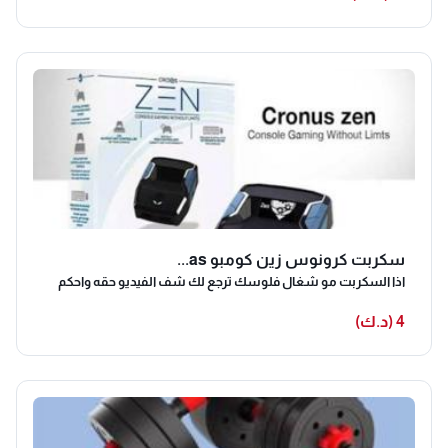
سكربت كرونوس زين كومبو as...
اذا السكربت مو شغال فلوسك ترجع لك شف الفيديو حقه واحكم
4 (د.ك)