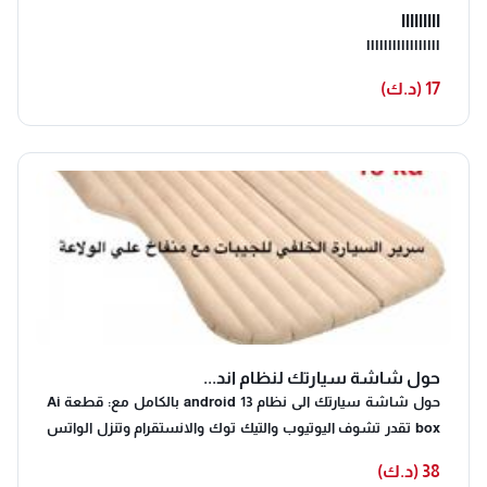
lllllllll
lllllllllllllllll
17 (د.ك)
حول شاشة سيارتك لنظام اند...
حول شاشة سيارتك الى نظام android 13 بالكامل مع: قطعة Ai
box تقدر تشوف اليوتيوب والتيك توك والانستقرام وتنزل الواتس
اب وجميع البرامج على شاشة سيارتك _الرام 8جيجا الميموري 128جيجا
38 (د.ك)
المشغل android 13 _تشتغل بجميع السيارات الي تدعم الكاربلاي