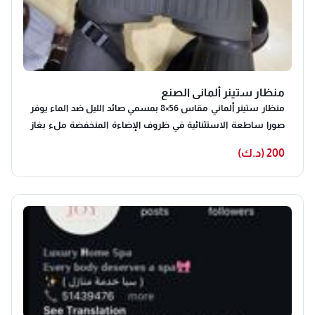
منظار ستينر ألماني الصنع
منظار ستينر ألماني مقاس 56×8 بمسمي صائد الليل ضد الماء يوفر
صورا ساطعة الاستثنائية في ظروف الإضاءة المنخفضة ملء بغاز
النيتروجين لمقاومة الماء والضباب اللون أخضر تواصل واتس اب
200 (د.ك)
فقط