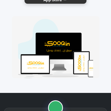
🛒
📱
⭐
🚚