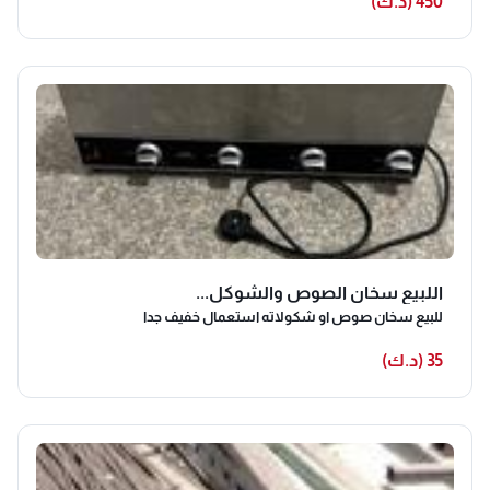
450 (د.ك)
اللبيع سخان الصوص والشوكل...
للبيع سخان صوص او شكولاته استعمال خفيف جدا
35 (د.ك)