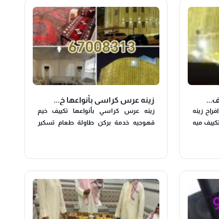
...
زينه عرس كر١سي بأنواعها خ...
فراح زينه
زينه عرس كر١سي بأنواعها تكييف خيم
كييف ميه
قهوجيه خدمة بركن طاولة طعام تسكير
م عزاء او
حدائق كل مستلزمات الأفراح بأفضل الأسعار