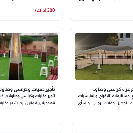
 قبقه رمضانية خريجي الجامعة
🏎تسكيرحدائق🚴🏻‍♂🎬تصوير في
300 (د.ك)
اجتماعات و كثير من المناسبات
ورجالي🙍🏼‍♀خدمة شاي-قهوه نسا
💡زينة منازل📢دي جي نسائي 
ن بوفيه متوفر جميع خدمات
بنشات_قنف👀احدث الكوش🌹خدم
مستلزمات الافراح و البوفية
🌹تجهيز_استقبال🌷سيتي كر
مستلزمات الافراح👍🏻👍🏻👍
واتسابhttps://instagram.com/mmae
b_ftrh?utm_medium=c
https://www.instagram.com/p
I0dp/?igshid=MDJm
جير دفيات وكراسي وطاولا...
تأجير خيم عزاء كراسي
ايات وكراسي وطاولات كنفات خيمه
تأجير جميع مستلزمات الافراح و
قهوجية زينة منازل بيت شعر دفايات
في الكويت تجهيز حفلات رجا
خدمات الضيافه #خيام تسكيرحد
غنف