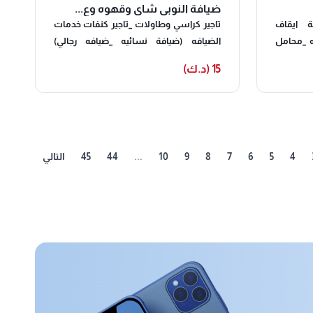
ضيافة النوبي شاي وقهوه وع...
ة ايقاف
تاجير كراسي وطاولات _تاجير كنفات خدمات
جيه _محامل
الضيافه (ضيافة نسائيه _ضيافه رجالي)
فيس حبشيات _دي
سيرفيس حبشيات _خدمة ايقاف السيارات
15 (د.ك)
التساكير
جميع انواع التسكير _مكيفات _دفايات نسعي
لتنفيذ طاباتكم ويشرفنا اتصالكم
4
5
6
7
8
9
10
...
44
45
التالي