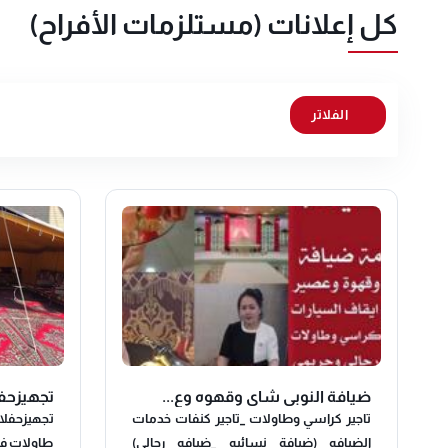
كل إعلانات (مستلزمات الأفراح)
الفلاتر
ضيافة النوبي شاي وقهوه وع...
تجهيزحفلات🇰🇼🏃🏻‍♀
تاجير كراسي وطاولات _تاجير كنفات خدمات
الضيافه (ضيافة نسائيه _ضيافه رجالي)
طاولات فن