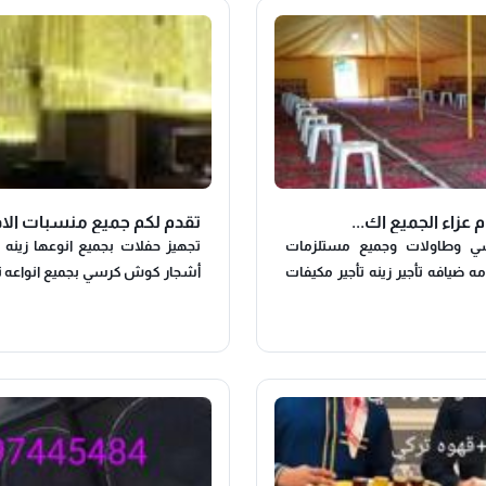
م عزاء الجميع اك...
تقدم لكم جميع منسبات الاف
سي وطاولات وجميع مستلزمات
تجهيز حفلات بجميع انوعها زينه ا
مه ضيافه تأجير زينه تأجير مكيفات
أشجار كوش كرسي بجميع انواعه ت
 تاجير بنشات تاجير تسكير حفلات
او غاز سجاد خدمه شاي او قهوه خيا
ات تاجير طاولات
بر