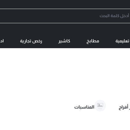
عليمية
مطابخ
كاشير
رخص تجارية
اد
أفراح
المناسبات