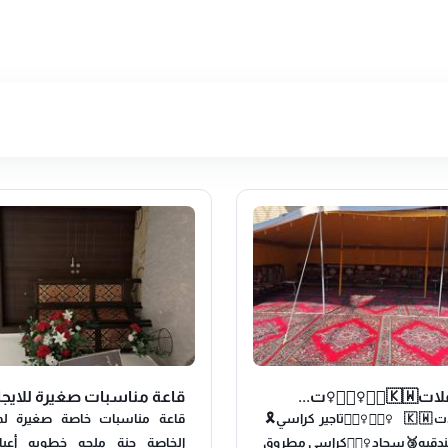
🏃🏻‍♀ت...
قاعة مناسبات صغيرة للايجا.
تجهيزحفلات🇰🇼🏃🏻‍♀🏃🏻‍♀تاجير كراسي🎗
قاعة مناسبات خاصة صغيرة لمن
دقيه🥉سجاد🚣🏽‍♀كراسي مطروق
الخاصة حنة ملجه خطوبه أعياد 