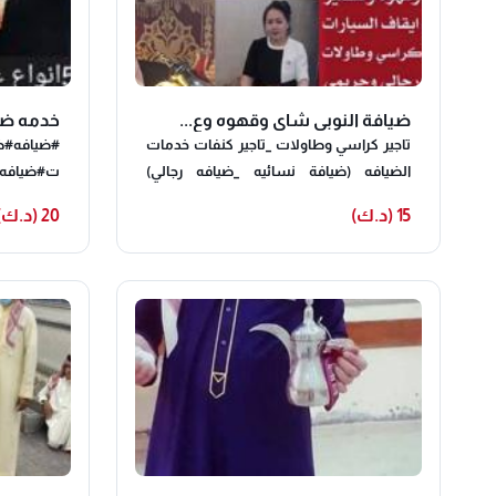
ضيافة النوبي شاي وقهوه وع...
خدمه ضيا
تاجير كراسي وطاولات _تاجير كنفات خدمات
‏‎#ضيافه#
الضيافه (ضيافة نسائيه _ضيافه رجالي)
ت#ضيافه-ا
سيرفيس حبشيات _خدمة ايقاف السيارات
#ضيافه_ح
15 (د.ك)
20 (د.ك)
جميع انواع التسكير _مكيفات _دفايات نسعي
_فلبينيات
لتنفيذ طاباتكم ويشرفنا اتصالكم
ه_فاليه#ح
ضيافه_شا
حفلات _ال