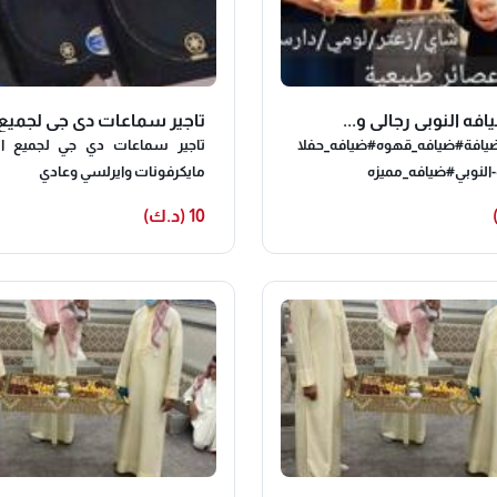
فه النوبي رجالي و...
تاجير سماعات دي جي لجميع.
ضيافة#ضيافه_قهوه#ضيافه_حفلا
تاجير سماعات دي جي لجميع ال
لنوبي#ضيافه_مميزه
مايكرفونات وايرلسي وعادي
فلات#خدمه_شاي_وقهوه#خدمه
10 (د.ك)
#مستلزمات_الافراح#الكويت#خدم
فلات_استقبال#اعراس_الكويت#
ي#قهوجيه_ملكه_زواج_حلويات#
كوي#خدمه_ضيافه