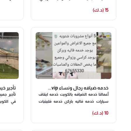
ديو نسائي
سيرفيس حبشيات _خدمة ايقاف السيارات
15 (د.ك)
ئي ورجالي
جميع انواع التسكير _مكيفات _دفايات نسعي
ورجالي🎗
لتنفيذ طاباتكم ويشرفنا اتصالكم
ة باركنج
رر🌺جميع
للتواصل
he
opy_link
/Cd3RTcf
NzVkMjY=
 وطاو...
خدمه ضيافه رجال ونساء vip...
المناسبات
أعمالنا خدمه الضيافه بالكويت خدمه ايقاف
لي ونسأي
سيارات خدمه فاليه باركن خدمه فلبينيات
ائق تاجير
للاستقبال خدمه تاجير كراسي وطاولات
10 (د.ك)
ات أمريكي
خدمه شاي وقهوه الكويت خدمه ضيافه عزاء
خدمه استقبالات رجال نساء ايجار خيام
للمناسبات خدمه قهوجيه للعزاء بالكويت