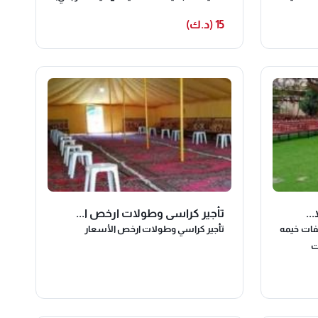
الجامعة
سيرفيس حبشيات _خدمة ايقاف السيارات
15 (د.ك)
لمناسبات
جميع انواع التسكير _مكيفات _دفايات نسعي
الخاصة تتسع ل ٧٠ شخص مع بوفية و ١٠٠
لتنفيذ طاباتكم ويشرفنا اتصالكم
ع خدمات
..
تأجير كراسي وطولات ارخص ا...
فات خيمه
تأجير كراسي وطولات ارخص الأسعار