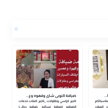
..
ضيافة النوبي شاي وقهوه وع...
اسباتكم
تاجير كراسي وطاولات _تاجير كنفات خدمات
الميلاد
الضيافه (ضيافة نسائيه _ضيافه رجالي)