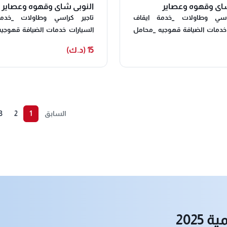
شاي وقهوه وعصاير
النوبي شاي وقهوه وعصاير
اسي وطاولات _خدمة ايقاف
تاجير كراسي وطاولات _خدم
السيارات خدمات الضيافة قهوجيه _محامل
السيارات خدمات الضيافة قهو
تمر _ضيافة نسايية سيرفيس حبشيات _دي
تمر _ضيافة نسايية سير
15 (د.ك)
ت _دفايات جميع انواع التساكير
جي _مكيفات _دفايات جميع انواع 
تصالكم
،،يشرفنا اتصالكم
السابق
1
2
3
202