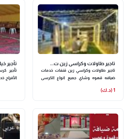
خدمه ضيافه نسائيه بالكويت شاي قهوه
عصائر محامل تمور فلبينيات اندونسيات
حبشيات النوبي للضيافه و المناسبات
تاجير طاولات وكراسي زين ت...
تأجير خيا
تاجير طاولات وكراسي زين قنفات خدمات
تأجير كر
ضيافه قهوه وشاي جميع انواع الكرسى
الأفراح خد
والفرش تخدمه قهوه وشاي جميع انواع
تاجير خيام
1 (د.ك)
الكرسى جميع المناسبات
تاجير مكيف