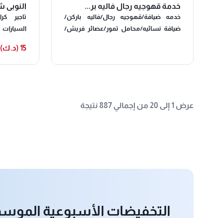
خدمة قهوجيه رجال فاليه بر...
النوبي 
خدمه ضيافة/قهوجيه رجال/فاليه باركن/
تاجير كر
ضيافة نسائيه/محامل تمور/عصائر فريش/
خدمة ضيافة سرفيس/تأجير كراسي
15 (د.ك)
وطاولات ودفايات ومكيفات وخيام
جي _مكيفا
،،يشرفنا ا
عرض 1 إلى 20 من إجمالي 887 نتيجة
التخفيضات الأسبوعية الموسمية 5