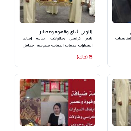
..
النوبي شاي وقهوه وعصاير
مناسبات
تاجير كراسي وطاولات _خدمة ايقاف
السيارات خدمات الضيافة قهوجيه _محامل
تمر _ضيافة نسايية سيرفيس حبشيات _دي
15 (د.ك)
جي _مكيفات _دفايات جميع انواع التساكير
،،يشرفنا اتصالكم