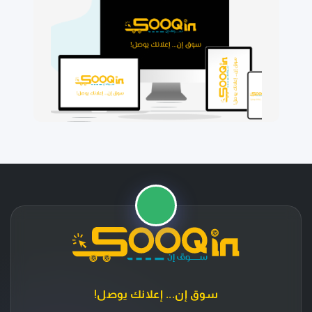
⭐
🚚
سوق إن... إعلانك يوصل!