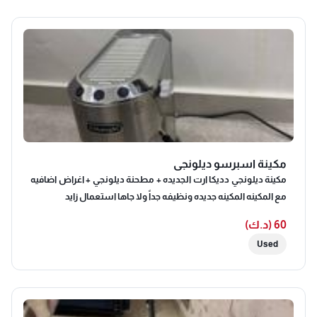
مكينة اسبرسو ديلونجي
مكينة ديلونجي دديكا ارت الجديده + مطحنة ديلونجي + اغراض اضافيه
مع المكينه المكينه جديده ونظيفه جداً ولا جاها استعمال زايد
60 (د.ك)
Used