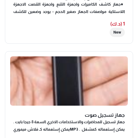
♦️جهاز كاشف الكاميرات واجهزة التتبع واجهزة التنصت الاجهزة
اللاسلكية مواصفات الجهاز صغير الحجم - يوجد وضعين للكشف
صوت واهتزاز - ممكن استخدامة للسفر وللفنادق والاستراحات -
1 (د.ك)
يكشف الكاميرات المخفية - الجهاز حساس جدا يكشف لك اي اشارات
New
لاسلكية او اجهزة تتبع - يكشف اجهزة التصنت او التتبع اللي تعمل علي
الموجات الاسلكية ‎جهاز تتبع السيارات والإبل بدون رسوم اشتراك-♦️ ‎ ‎
جهاز تتبّع السيارات اللاسلكي هو وسيلة عملية وموثوقة لمراقبة
موقع مركبتك أو ممتلكاتك، عبر تطبيق الهاتف المحمول أو الرسائل
النصية. يتميز بتصميم صغير الحجم وخفيف الوزن، مما يتيح إخفاءه
بسهولة في أماكن متعددة دون لفت الانتباه. كما تأتي البطارية عالية
السعة لتوفّر فترة تشغيل طويلة، مدعومة بخيارات تتبّع دقيقة
وتنبيهات فورية عند رصد أي حركة غير معتادة. ♦️يوجد اجهزة تسجيل
نوعية عالية الجودة علي الشحن الصوت صافي
جهاز تسجيل صوت
جهاز تسجيل للمحاضرات والاستخدامات الاخري ‎السعة 8 جيجا بايت .
‎يمكن إستعماله كمشغل MP3 . ‎يمكن إستعماله كـ فلاش ميموري
لنقل البينات . ‎سهولة الإستخدام فقط يتم تحويل الزر إلى الوضع ON