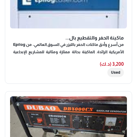
ماكينة الحفر والتقطيع بال...
من أسرع وأدق ماكنات الحفر بالليزر في السوق العالمي، من Epilog
الأمريكية الرائدة. الماكينة بحالة ممتازة ومثالية للمشاريع الإبداعية
والصناعية. المواصفات الفنية: • الموديل: Fusion Pro 32 (CO2). •
3,200 (د.ك)
القوة: 80 واط. • بلد الصنع: الولايات المتحدة الأمريكية (Made in
Used
USA). • منطقة العمل (التقطيع): 32 × 20 بوصة (80 سم × 50 سم). •
عمق التقطيع (الارتفاع): يصل إلى 31.1 سم. • التقنية: أنبوب معدني/
سيراميك بتبريد هوائي (عمر افتراضي طويل وأداء عالي). الميزات
المتقدمة: • نظام كاميرا IRIS: لرؤية حية لمنطقة العمل وتحديد مكان
التصميم بدقة متناهية على المادة. • شاشة تحكم: واجهة ذكية
وسهلة الاستخدام. • نظام التركيز (Focus): خاصية التركيز التلقائي
(AutoFocus) واليدوي. • مساعد الهواء المدمج (Air Assist):
للحماية من الاحتراق وضمان جودة الحواف. • اتصال متعدد: تدعم
Wifi، USB، و Ethernet. • نظام شفط مزدوج: فتحتين بقطر 4 بوصة