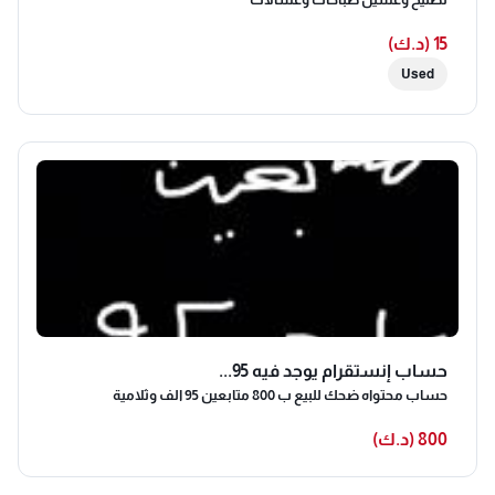
15 (د.ك)
Used
حساب إنستقرام يوجد فيه 95...
حساب محتواه ضحك للبيع ب 800 متابعين 95 الف وثلامية
800 (د.ك)