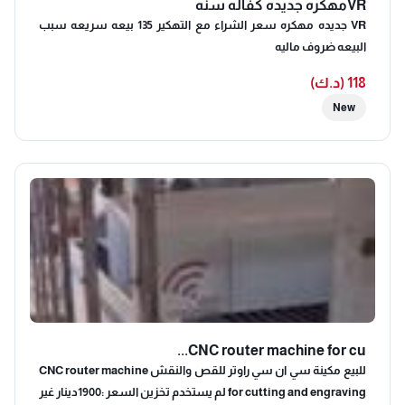
VRمهكره جديده كفاله سنه
VR جديده مهكره سعر الشراء مع التهكير 135 بيعه سريعه سبب
البيعه ضروف ماليه
118 (د.ك)
New
CNC router machine for cu...
للبيع مكينة سي ان سي راوتر للقص والنقش CNC router machine
for cutting and engraving لم يستخدم تخزين السعر :1900دينار غير