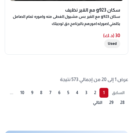
سكان g923 مع القير نظيف
سكان g923 مع القير بس مشيول الغطى منه واموره تمام الصامل
يكلمني اصورله امورهم بالبرنامج حق لوجيتك
30 (د.ك)
Used
عرض 1 إلى 20 من إجمالي 573 نتيجة
السابق
1
2
3
4
5
6
7
8
9
10
...
28
29
التالي