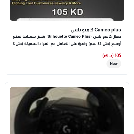
Cameo plus كاميو بلس
جهاز كاميو بلس (Silhouette Cameo Plus) يتميز بمساحة قطع
أوسع (حتى 38 سم) وقدرة على التعامل مع المواد السميكة (حتى 3
مم)، مع ميزات متقدمة مثل الكشف التلقائي عن الأداة، التوصيل
105 (د.ك)
اللاسلكي عبر البلوتوث، وتقنية القطع بدون حصيرة (Pop-out)، وقوة
New
قطع محسنة، وهو مثالي للمبدعين الذين يحتاجون لقص مواد
متنوعة مثل الفينيل، الورق، والقماش، وصناعة مشاريع مخصصة
احترافية