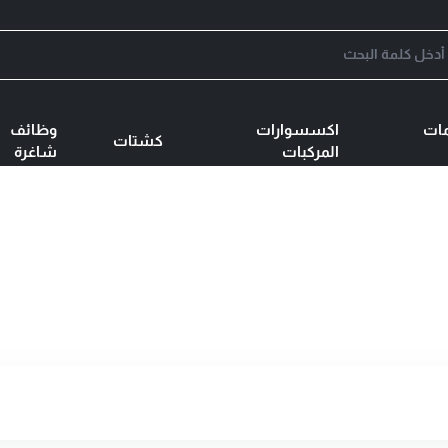
ات
اكسسوارات
وظائف
كشتات
المركبات
شاغرة