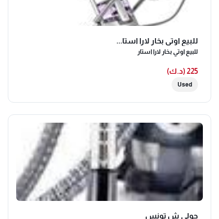
للبيع اوتي بخار لارا استا...
للبيع اوتي بخار لارا استار
225 (د.ك)
Used
حولي ش تونس