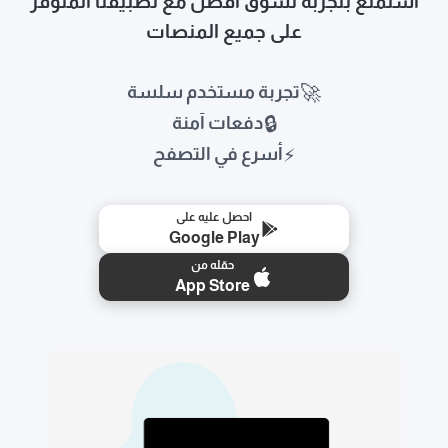
استمتع بتجربة تسوق أفضل مع تطبيقنا المتوفر
على جميع المنصات
🚀
تجربة مستخدم سلسة
🔒
دفعات آمنة
⚡
أسرع في التصفح
احصل عليه على
Google Play
حمّله من
App Store
🛒
📱