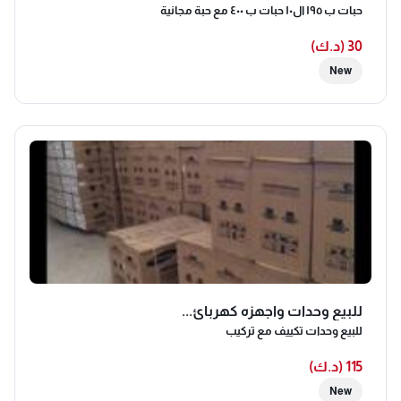
حبات ب ١٩٥ ال١٠ حبات ب ٤٠٠ مع حبة مجانية
30 (د.ك)
New
للبيع وحدات واجهزه كهربائ...
للبيع وحدات تكييف مع تركيب
115 (د.ك)
New