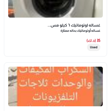
غساله اوتوماتيك ٦ كيلو مس...
غساله أوتوماتيك بحاله ممتازة
35 (د.ك)
Used