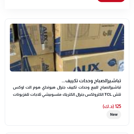
تباشيرالصباح وحدات تكييف...
تباشيرالصباح للبيع وحدات تكييف جنرال هيونداي هوم الت اوكس
تتش TCL الكترولكس جنرال الكتريك متسوبيشي ثلاجات تلفزيونات
طباخات برادات غسالات نشافات فريزرات
125 (د.ك)
New