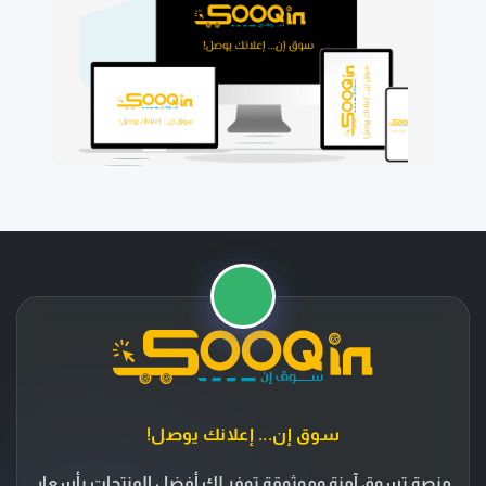
⭐
🚚
سوق إن... إعلانك يوصل!
منصة تسوق آمنة وموثوقة توفر لك أفضل المنتجات بأسعار