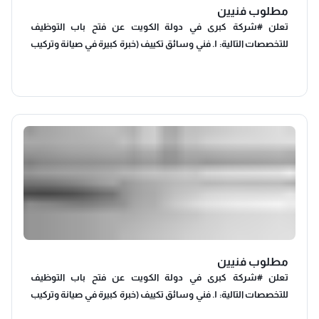
مطلوب فنيين
تعلن #شركة كبرى في دولة الكويت عن فتح باب التوظيف
للتخصصات التالية: ​١. فني وسائق تكييف (خبرة كبيرة في صيانة وتركيب
وحدات التكييف). ٢. فني وسائق غسالات وثلاجات وطباخات (خبرة
واسعة في تشخيص وأعطال الأجهزة المنزلية). ​المتطلبات: ​خبرة
عملية كبيرة ومثبتة في المجال داخل الكويت. ​إقامة قابلة للتحويل. ​
رخصة قيادة كويتية سارية. ​المزايا: ​رواتب مجزية تحدد حسب الخبرة. ​
بيئة عمل مستقرة في واحدة من أكبر الشركات. ​للتقديم: يرجى إرسال
السيرة الذاتية عبر تطبيق الواتساب فقط على الرقم التالي
مطلوب فنيين
تعلن #شركة كبرى في دولة الكويت عن فتح باب التوظيف
للتخصصات التالية: ​١. فني وسائق تكييف (خبرة كبيرة في صيانة وتركيب
وحدات التكييف). ٢. فني وسائق غسالات وثلاجات وطباخات (خبرة