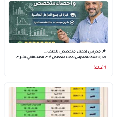
📌 مدرس احصاء متخصص للصف...
(5O25O818) 12 مدرس احصاء متخصص 📌📌 للصف الثاني عشر 📌
1 (د.ك)