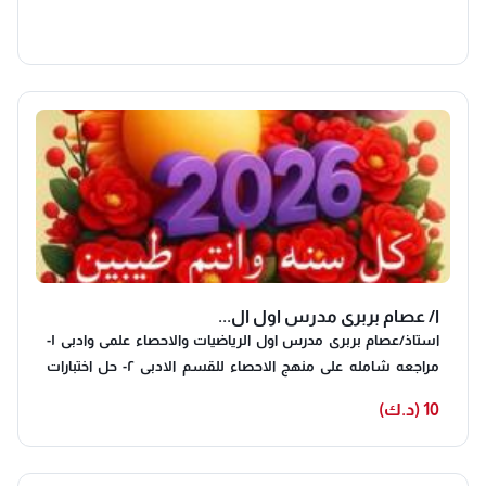
ا/ عصام بربرى مدرس اول ال...
استاذ/عصام بربرى مدرس اول الرياضيات والاحصاء علمى وادبى ١-
مراجعه شامله على منهج الاحصاء للقسم الادبى ٢- حل اختبارات
نهائيه على المنهج ٣-شرح مبسط لحل مسائل وتمارين الامتحانات
10 (د.ك)