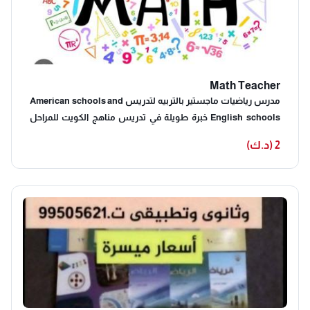
Math Teacher
مدرس رياضيات ماجستير بالتربيه لتدريس American schools and
English schools خبرة طويلة في تدريس مناهج الكويت للمراحل
المتوسطة( 7 & 8 & 9 ) و الثانويه ( 10 & 11*12)Precalculus &
2 (د.ك)
Calculus B), geometry , foundation math for universities ,
Math projects والجامعات والتطبيقى T- 66063227