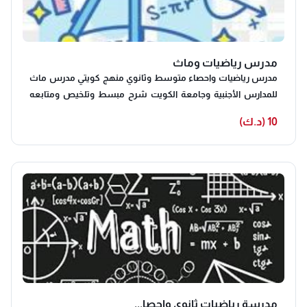
مدرس رياضيات وماث
مدرس رياضيات واحصاء متوسط وثانوي منهج كويتي مدرس ماث
للمدارس الأجنبية وجامعة الكويت شرح مبسط وتلخيص ومتابعه
دوريه وتقارير وحل اختبارات ومراجعات نهائيه معا نحقق التفوق
10 (د.ك)
والنجاح الدائم
مدرسة رياضيات ثانوى واحصا...