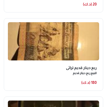
20 (د.ك)
ربع دينار قديم تراثي
للبيع ربع دينار قديم
180 (د.ك)