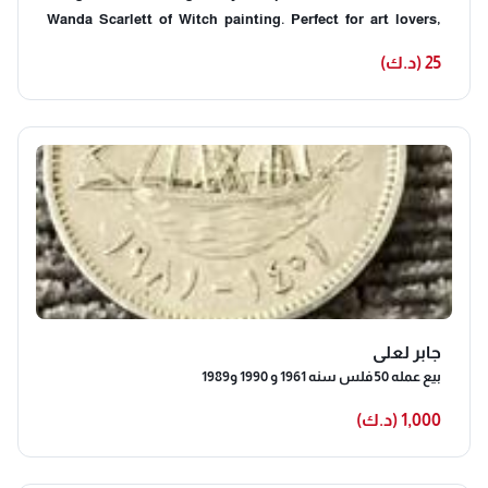
Wanda Scarlett of Witch painting. Perfect for art lovers,
collectors, or anyone who wants a mysterious and
25 (د.ك)
enchanting vibe in their home. High quality painting
جابر لعلي
بيع عمله 50 فلس سنه 1961 و 1990 و1989
1,000 (د.ك)