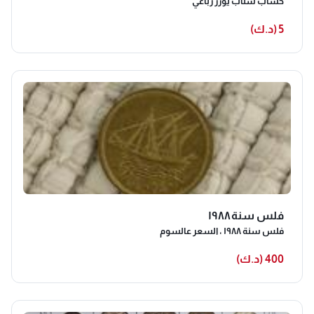
حساب سناب يوزر رباعي
5 (د.ك)
فلس سنة١٩٨٨
فلس سنة ١٩٨٨ ، السعر عالسوم
400 (د.ك)