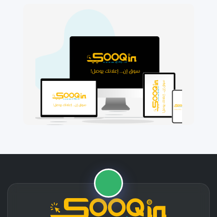
🛒
📱
⭐
🚚