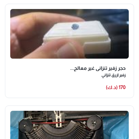
حجر زفير تنزاني غير معالج...
زفير ازرق تنزاني
170 (د.ك)