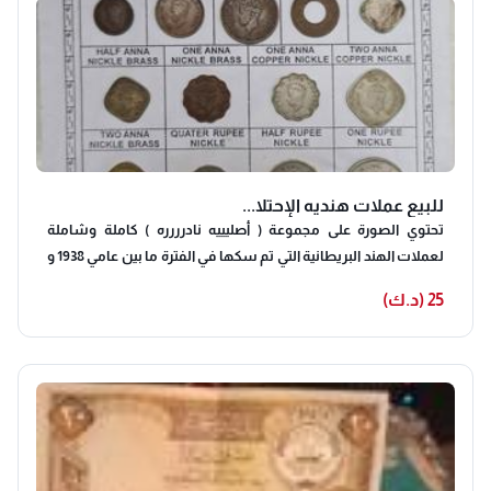
للبيع عملات هنديه الإحتلا...
تحتوي الصورة على مجموعة ( أصليييه نادرررره ) كاملة وشاملة
لعملات الهند البريطانية التي تم سكها في الفترة ما بين عامي 1938 و
1947 في عهد الملك جورج السادس. تُظهر الصورة العينات المعدنية
25 (د.ك)
المختلفة التي كانت متداولة خلال هذه الفترة الانتقالية الحاسمة في
التاريخ الهندي، والتي شهدت تغييرات في تكوين العملات بسبب
الحرب العالمية الثانية واستقلال الهند في النهاية. معلومات
المجموعة تتضمن المجموعة الفئات المعدنية التالية: الآنه / البيسه /
الروبيه إستخدمت في دول الخليج السعر // 20