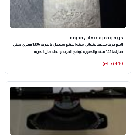
حربه بندقيه عثماني قديمه
البيع حربه بندقيه عثماني سنه الصنع مسجل بالحربه 1306 هجري يعني
صارلها 141 سنه والصوره توضح الحربه والجلد مال الحربه
440 (د.ك)