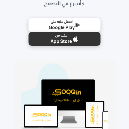
⚡
أسرع في التصفح
احصل عليه على
Google Play
حمّله من
App Store
🛒
📱
⭐
🚚