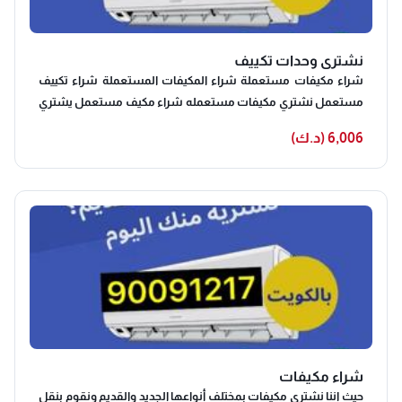
نشتري وحدات تكييف
شراء مكيفات مستعملة شراء المكيفات المستعملة شراء تكييف
مستعمل نشتري مكيفات مستعمله شراء مكيف مستعمل يشتري
مكيفات مستعملة شراء وحدات تكييف مستعملة تعد خدمات شراء
6,006 (د.ك)
مكيفات مستعملة الاختيار الامثل لكل عميل يحتاج الى احدث الاجهزة
في المكيفات، لأن المكيفات لا تختلف تماما عن المكيفات المستعملة
لدينا، حيث أننا عند شراء المكيفات المستعملة من العملاء نرسل
فريق عمل خبير في معاينة المكيفات جيدا قبل اخذها حتى نتأكد انها لا
يوجد بها اي عيوب، واذا كان بها عيوب فنقوم بأخذها المصنع وتغييرها
لأننا نمتلك قطع غيار اصلية تناسب جميع انواع المكيفات ونعيد
تجديدها حتي تعمل مثل السابق واسرع بكثير، كما اننا نقوم بتعقيم
وتنظيف المكيفات بالإضافة إلى الجهاز التابع لها جيدا وإزالة أي أتربة
حتي تحصل علي هواء نقي تماما من أي شوائب.
شراء مكيفات
حيث اننا نشتري مكيفات بمختلف أنواعها الجديد والقديم ونقوم بنقل