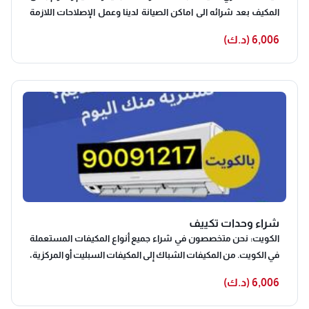
المكيف بعد شرائه الى اماكن الصيانة لدينا وعمل الإصلاحات اللازمة
وتبديل قطع الغيار التالفة باخرى جديدة واصلية ومن ثم نقوم ب
6,006 (د.ك)
غسيل مكيفات سبليت ثم اعادة تغليفها للحفاظ عليها ومن ثم
عرضها بأحد فروع البيع لدينا بأسعار مخفضة تماما ويكون مناسبة
للجميع من خلال وضع هامش ربح بسيط وعمل الخصومات التى
يمكنك الاستفادة بها من خلال الاتصال بنا الآنشراء مكيفات
مستعملة يزداد الخوف عند البعض وقت التفكير في شراء مكيف
مستعمل و لتجنب هذه المشكلة يجب الشراء من مكان موثوق منه
له سمعه جيده في بيع المكيفات المستعمله يتوفر لدي
شركتناخدمات أخرى غير بيع المكيفات بل تتيح الشركة شراء
المكيفات وإمكانية استبدال مكيفك بمكيف أعلى جودة وأحدث إصدار
وتوفر فني نشتري الاثاث٠
شراء وحدات تكييف
الكويت: نحن متخصصون في شراء جميع أنواع المكيفات المستعملة
في الكويت. من المكيفات الشباك إلى المكيفات السبليت أو المركزية،
سواء كانت بحالة جيدة أو تحتاج إلى بعض الإصلاحات. فريقنا المحترف
6,006 (د.ك)
سيتولى عملية التقييم والشراء بسرعة وسهولة، لضمان أفضل
سعر لك ونقوم بشراء كافة أنواع وموديلات المكيفات المستعملة