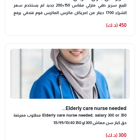
للبيع سرير طبي منزلي مقاس 150+200 جديد لم يستخدم سعر
الشراء 1700 دينار من امريكان ماترس الماترس فوم فندقي يرفع
الظهر زاويه 90 ويرفع الارجل تحكم ريموت كنترول سعر البيع 450
450 (د.ك)
يحمل وزن ٢٥٠ كيلو
Elderly care nurse needed...
Elderly care nurse needed, salary 300 or 350 مطلوب ممرضة
حق كبار سن معاش 300 او 350 55/99/10/40
300 (د.ك)