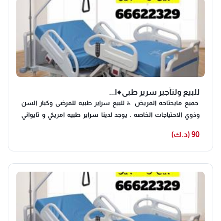
للبيع ولتأجير سرير طبي♦️ا...
جميع مايحتاجه المريض ♿️ للبيع سراير طبيه للمرضى وكبار السن
وذوي الاحتياجات الخاصه . يوجد لدينا سراير طبيه امريكي و تايواني
وتركي والماني🇨🇦🇩🇪🇺🇸 . واجهزه الاوكسجين 10 لتر و5 لتر
90 (د.ك)
والمتنقل صناعه امريكي 🩺 . والولجير وكراسي الحمام باحجام وانواع
مخلفه♿️ . جميع الاجهزه مستعمله عليها كفاله والتوصيل مجانا 🚚