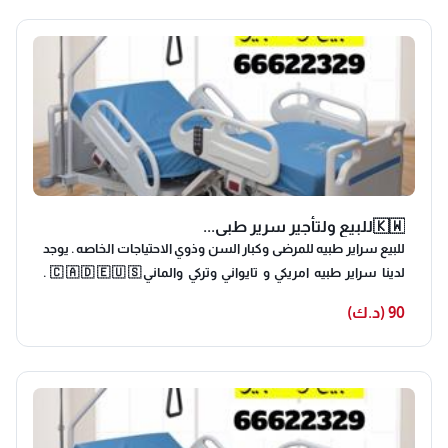
🇰🇼للبيع ولتأجير سرير طبي...
للبيع سراير طبيه للمرضى وكبار السن وذوي الاحتياجات الخاصه . يوجد
لدينا سراير طبيه امريكي و تايواني وتركي والماني🇨🇦🇩🇪🇺🇸 .
واجهزه الاوكسجين 10 لتر و5 لتر والمتنقل صناعه امريكي 🩺 . والولجير
90 (د.ك)
وكراسي الحمام باحجام وانواع مخلفه♿️ . جميع الاجهزه مستعمله
عليها كفاله والتوصيل مجانا 🚚