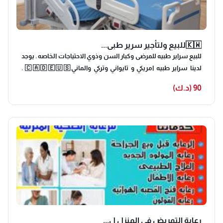
🇰🇼للبيع ولتأجير سرير طبي...
للبيع سراير طبيه للمرضى وكبار السن وذوي الاحتياجات الخاصه . يوجد
لدينا سراير طبيه امريكي و تايواني وتركي والماني🇨🇦🇩🇪🇺🇸 .
واجهزه الاوكسجين 10 لتر و5 لتر والمتنقل صناعه امريكي 🩺 . والولجير
90 (د.ك)
وكراسي الحمام باحجام وانواع مخلفه♿️ . جميع الاجهزه مستعمله
عليها كفاله والتوصيل مجانا 🚚
رعاية التمريض في المنزل ل...