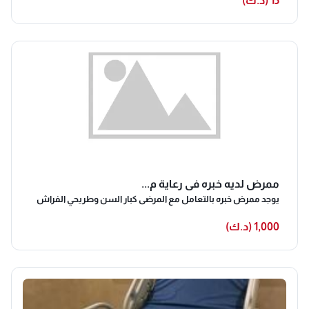
15 (د.ك)
ممرض لديه خبره في رعاية م...
يوجد ممرض خبره بالتعامل مع المرضى كبار السن وطريحي الفراش
1,000 (د.ك)