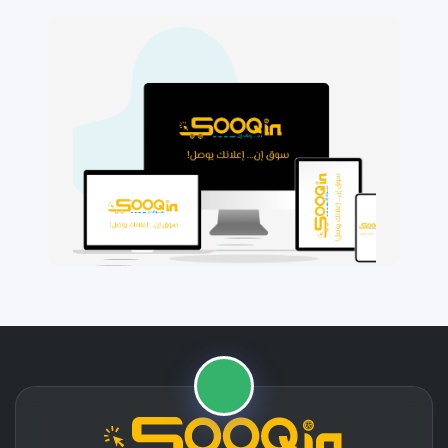
🛒
📱
⭐
🚚