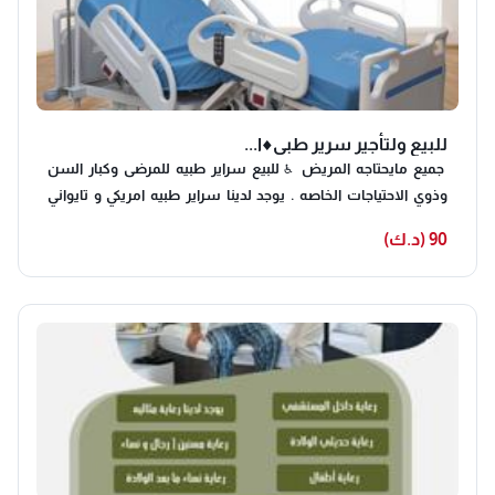
للبيع ولتأجير سرير طبي♦️ا...
جميع مايحتاجه المريض ♿️ للبيع سراير طبيه للمرضى وكبار السن
وذوي الاحتياجات الخاصه . يوجد لدينا سراير طبيه امريكي و تايواني
وتركي والماني🇨🇦🇩🇪🇺🇸 . واجهزه الاوكسجين 10 لتر و5 لتر
90 (د.ك)
والمتنقل صناعه امريكي 🩺 . والولجير وكراسي الحمام باحجام وانواع
مخلفه♿️ . جميع الاجهزه مستعمله عليها كفاله والتوصيل مجانا 🚚