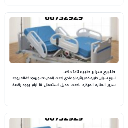
♦️للبيع سراير طبيه 120 دك...
للبيع سراير طبيه كهربائيه او عادي احدث المديلات ويوجد كفاله يوجد
سرير العنايه المركزه باحدث مديل استعمال 10 ايام يوجد رافعة
مريض منزلية كهربائيه استعمال شهر يوجد سرير فحص المرضى
كهربائي لم تستعمل يوجد لدينا وال شير متنوعه وكراسي تواليت
بانواع مختلفه لجميع الاحجام يوجد لدينا اجهزة مساج (سراير وكراسي
حراري اوعادي )