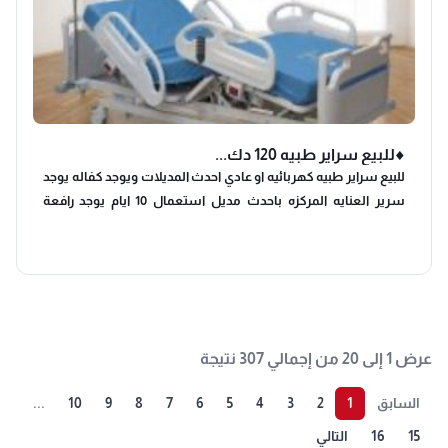
♦️للبيع سراير طبيه 120 دك...
للبيع سراير طبيه كهربائيه او عادي احدث المديلات ويوجد كفاله يوجد
سرير العنايه المركزه باحدث مديل استعمال 10 ايام يوجد رافعة
مريض منزلية كهربائيه استعمال شهر يوجد سرير فحص المرضى
كهربائي لم تستعمل يوجد لدينا وال شير متنوعه وكراسي تواليت
بانواع مختلفه لجميع الاحجام يوجد لدينا اجهزة مساج (سراير وكراسي
حراري اوعادي )
عرض 1 إلى 20 من إجمالي 307 نتيجة
السابق
1
2
3
4
5
6
7
8
9
10
...
15
16
التالي