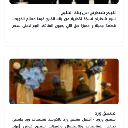
للبيع شطرنج من بنك الخليج
للبيع شطرنج نسخة تذكارية من بنك الخليج فيها معالم الكويت،
قطعة جميلة و مميزة حق اللي يحبون الفناتك. البيع لاعلى سعر
التواصل واتس اب و الاستلام من السالمية.
منسق ورد
منسق ورود - أفضل منسق ورد بالكويت. تنسيقات ورد طبیعی
صناعي للمناسبات والاستقبال والمواليد تنسيق كوش أفراح