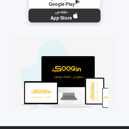
Google Play
حمّله من
App Store
🛒
📱
⭐
🚚