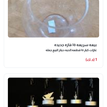
بيعه سريعه ١٥ فازه جديده
غازات كبار ١٥ قطعه الحبه دينار البيع جمله
1 (د.ك)