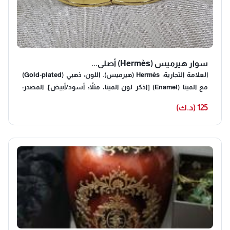
سوار هيرميس (Hermès) أصلي...
العلامة التجارية: Hermès (هيرميس). اللون: ذهبي (Gold-plated)
مع المينا (Enamel) [اذكر لون المينا، مثلاً: أسود/أبيض]. المصدر:
صناعة فرنسية (Made in France) كما هو موضح في الختم. الحالة:
125 (د.ك)
[حدد الحالة، مثلاً: ممتازة جداً / أخو الجديد / مستخدم حشمة]. الأختام:
جميع أختام الأصالة محفورة بدقة على الجهة الداخلية (اسم البراند +
كود التصنيع + بلد المنشأ).