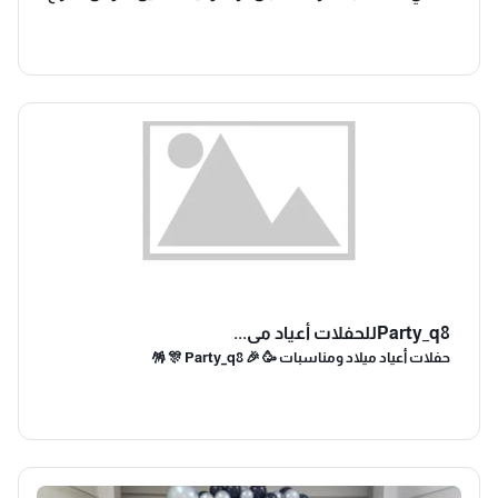
بوكيهات تصميم مبتكر.
Party_q8للحفلات أعياد مي...
حفلات أعياد ميلاد ومناسبات 🥳 🎉 🪅 🎊 Party_q8