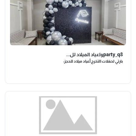
party_q8واعياد الميلاد لل...
بارتي لحفلات التخرج أعياد ميلاد للحجز: