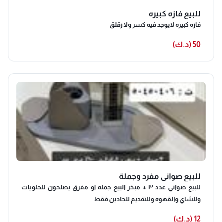
للبيع فازه كبيره
فازه كبيره لايوجد فيه كسر ولا زقلق
50 (د.ك)
للبيع صواني مفرد وجملة
للبيع صواني عدد ٣ + مبخر البيع جمله او مفرق يصلحون للحلويات
وللشاي والقهوه وللتقديم للجادين فقط
12 (د.ك)