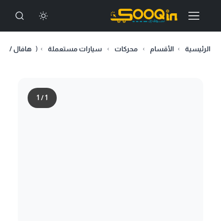
الرئيسية
الأقسام
محركات
سيارات مستعملة
(
هافال / جو
1
/
1