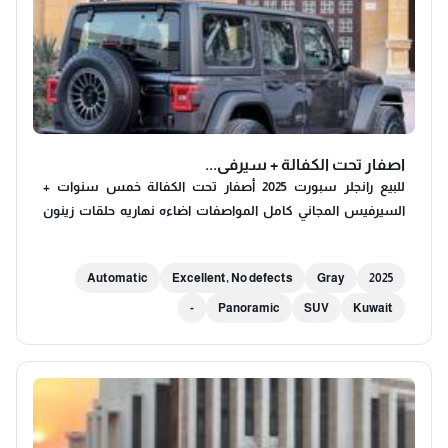
بانورامية سناسر محيطية رنجات مكحلة دبة هايدروليك بصمة بيبان
الدخول والخروج الذكي من السيارة تشغيل عن بعد مناظر تنصفط
اشارات عالمناظر مساعد الاصطفاف سلة جناح
اصفار تحت الكفالة + سيرفي...
للبيع رانجلر سبورت 2025 أصفار تحت الكفالة خمس سنوات +
السيرفيس المجاني كامل المواصفات اضاءه نهاريه حلقات زينون
عالي واطي كشافات اصطبات LED عازل حراري لسقف + رنجات
ميثود اصليه عدد ٥ + رنجات الوكالة موجوده تحكم كامل بالسكان
Automatic
Excellent, No defects
Gray
2025
مثبت سرعه رادار نزول المنحدرات دبل قير كار ابلي سناسر كاميرا
والعديد من المواصفات
-
Panoramic
SUV
Kuwait