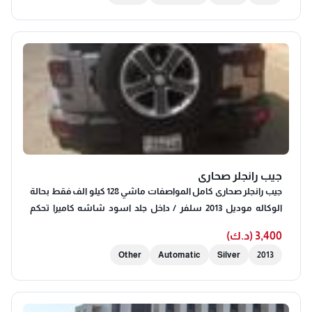
جيب رانجلر صحارى
جيب رانجلر صحارى كامل المواصفات ماشي 128 كيلو الف فقط بحالة
الوكاله موديل 2013 سلفر / داخل جلد اسود شاشه كاميرا تحكم
سكان تدفئه حمايه اماميه + تضليل حراري رنقات رانجلر 2025 اصليه
3,400 (د.ك)
بقيمة 400 دينار شرط الفحص في شي ادفع فلوس الفحص قابل
Other
Automatic
Silver
2013
للمساومه للتواصل فقط واتس اب 5/5/0/3/7/7/2/6