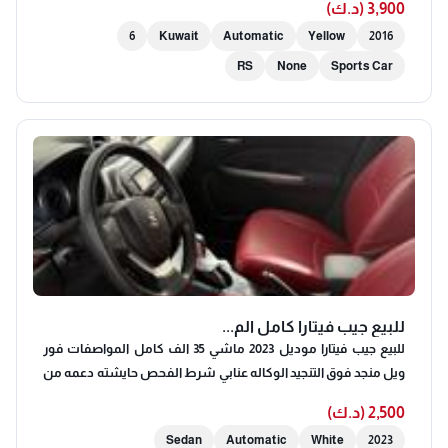
3,900 (د.ك)
6
Kuwait
Automatic
Yellow
2016
RS
None
Sports Car
للبيع جيب فيتارا كامل الم...
للبيع جيب فيتارا موديل 2023 ماشي 35 الف كامل المواصفات فور
ويل منجد فوق التنجيد الوكاله عنابي شرط الفحص حايشته دعمه من
الامام بالقواعد و كل شي وكاله تليفون 4-6-3-5-3-5-9-9
2,500 (د.ك)
Sedan
Automatic
White
2023