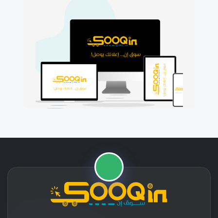
🛒
📱
⭐
🚚