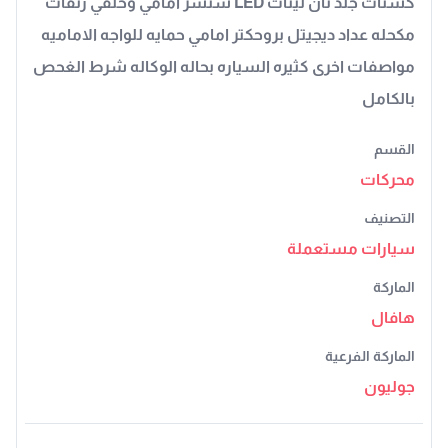
كشنات جلد تان ليتات LED سنسر امامي وخلفي رنقات
مكحله عداد ديجيتل بروحكتر امامي حمايه للواجه الاماميه
مواصفات اخرى كثيره السياره بحاله الوكاله شرط الغحص
بالكامل
القسم
محركات
التصنيف
سيارات مستعملة
الماركة
هافال
الماركة الفرعية
جوليون