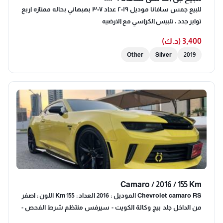
للبيع جمس سافانا موديل ٢٠١٩ عداد ٣٠٧ بهبهاني بحاله ممتازه اربع
تواير جدد ، تلبيس الكراسي مع الارضيه
3,400 (د.ك)
Other
Silver
2019
Camaro / 2016 / 155 Km
Chevrolet camaro RS الموديل : 2016 العداد : 155 Km اللون : اصفر
من الداخل جلد بيج وكالة الكويت - سيرفس منتظم شرط الفحص -
صبغ وكالة