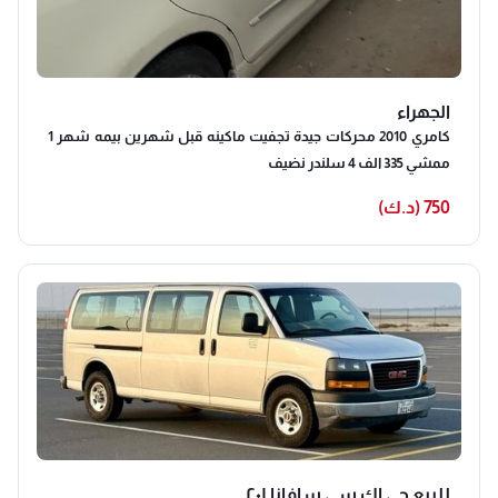
الجهراء
كامري 2010 محركات جيدة تجفيت ماكينه قبل شهرين بيمه شهر 1
ممشي 335 الف 4 سلندر نضيف
750 (د.ك)
للبيع جي اك سي سافانا ٢٠١...