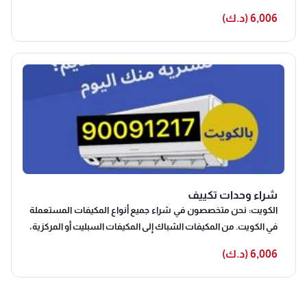
وتبديل قطع الغيار التالفة باخرى جديدة واصلية ومن ثم نقوم ب
6,006 (د.ك)
غسيل مكيفات سبليت ثم اعادة تغليفها للحفاظ عليها ومن ثم
عرضها بأحد فروع البيع لدينا بأسعار مخفضة تماما ويكون مناسبة
للجميع من خلال وضع هامش ربح بسيط وعمل الخصومات التى
يمكنك الاستفادة بها من خلال الاتصال بنا الآنشراء مكيفات
مستعملة يزداد الخوف عند البعض وقت التفكير في شراء مكيف
مستعمل و لتجنب هذه المشكلة يجب الشراء من مكان موثوق منه
له سمعه جيده في بيع المكيفات المستعمله يتوفر لدي
شركتناخدمات أخرى غير بيع المكيفات بل تتيح الشركة شراء
المكيفات وإمكانية استبدال مكيفك بمكيف أعلى جودة وأحدث إصدار
وتوفر فني نشتري الاثاث٠
شراء وحدات تكييف
الكويت: نحن متخصصون في شراء جميع أنواع المكيفات المستعملة
في الكويت. من المكيفات الشباك إلى المكيفات السبليت أو المركزية،
سواء كانت بحالة جيدة أو تحتاج إلى بعض الإصلاحات. فريقنا المحترف
6,006 (د.ك)
سيتولى عملية التقييم والشراء بسرعة وسهولة، لضمان أفضل
سعر لك ونقوم بشراء كافة أنواع وموديلات المكيفات المستعملة
التي يود العملاء التخلص منها حيث نقوم بشرائها بأسعار خاصة