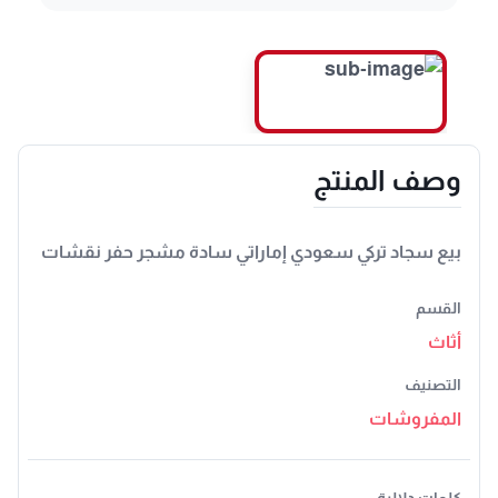
وصف المنتج
بيع سجاد تركي سعودي إماراتي سادة مشجر حفر نقشات
القسم
أثاث
التصنيف
المفروشات