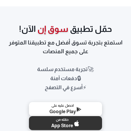
للغاية، حيث نقوم بفحص المكيفات المستعملة التي يرغب العميل
في بيعها لتحديد حالتها قبل تحديد السعر المناسب لها نشتري
مكيفات مستعمله يشترون عفش مستعمل بالكويت نحن عزيزي
العميل نقدم لك أفضل الأسعار نشتري مكيفات شراء وحدات تكييف
حمّل تطبيق
سوق إن
الآن!
مستعملة بالكويت اجهزة كهربائية يشترون عفش مستعمل
بالكويت يشترون أغراض البيت مستعملة وحدات تكييف مستعملة
استمتع بتجربة تسوق أفضل مع تطبيقنا المتوفر
بالكويت يشترون وحدات اا
على جميع المنصات
🚀
تجربة مستخدم سلسة
🔒
دفعات آمنة
⚡
أسرع في التصفح
احصل عليه على
Google Play
حمّله من
App Store