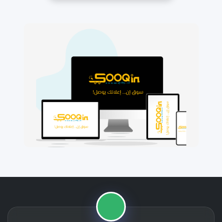
🛒
📱
⭐
🚚