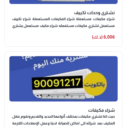
نشتري وحدات تكييف
شراء مكيفات مستعملة شراء المكيفات المستعملة شراء تكييف
مستعمل نشتري مكيفات مستعمله شراء مكيف مستعمل يشتري
مكيفات مستعملة شراء وحدات تكييف مستعملة تعد خدمات شراء
6,006 (د.ك)
مكيفات مستعملة الاختيار الامثل لكل عميل يحتاج الى احدث الاجهزة
في المكيفات، لأن المكيفات لا تختلف تماما عن المكيفات المستعملة
لدينا، حيث أننا عند شراء المكيفات المستعملة من العملاء نرسل
فريق عمل خبير في معاينة المكيفات جيدا قبل اخذها حتى نتأكد انها لا
يوجد بها اي عيوب، واذا كان بها عيوب فنقوم بأخذها المصنع وتغييرها
لأننا نمتلك قطع غيار اصلية تناسب جميع انواع المكيفات ونعيد
تجديدها حتي تعمل مثل السابق واسرع بكثير، كما اننا نقوم بتعقيم
وتنظيف المكيفات بالإضافة إلى الجهاز التابع لها جيدا وإزالة أي أتربة
حتي تحصل علي هواء نقي تماما من أي شوائب.
شراء مكيفات
حيث اننا نشتري مكيفات بمختلف أنواعها الجديد والقديم ونقوم بنقل
المكيف بعد شرائه الى اماكن الصيانة لدينا وعمل الإصلاحات اللازمة