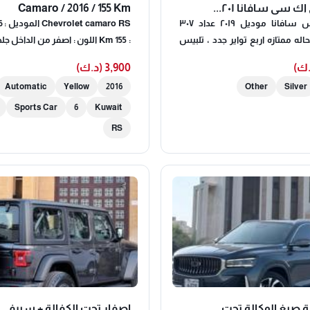
ك سي سافانا ٢٠١...
Camaro / 2016 / 155 Km
للبيع جمس سافانا موديل ٢٠١٩ عداد ٣٠٧
بهبهاني بحاله ممتازه اربع تواير جدد ، تلبيس
 الارضيه
الكويت - سيرف
3,900 (د.ك)
صبغ وكالة
Automatic
Yellow
2016
Other
Silver
Sports Car
6
Kuwait
RS
 صبغ الوكالة تحت...
اصفار تحت الكفالة + سيرفي..