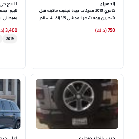
الجهراء
للبيع جي ا
كامري 2010 محركات جيدة تجفيت ماكينه قبل
شهرين بيمه شهر 1 ممشي 335 الف 4 سلندر
نضيف
الكراسي مع
750 (د.ك)
3,400 (د.ك)
2019
جيب رانجلر صحارى
اعلى درجة