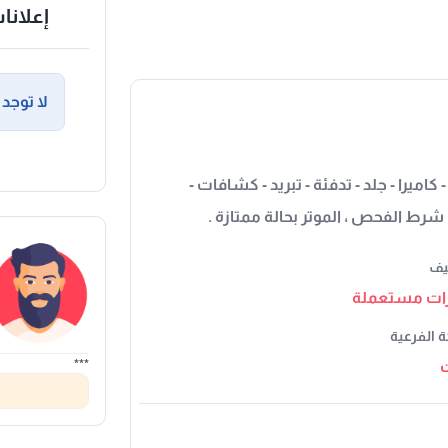
إعلانا
لا توجد 
20 المواصفات: شاشة - كاميرا - جلد - تدفئة - تبريد - كشافات -
رط الفحص ، الموتر بحالة ممتازة .
يف
ات مستعملة
ة الفرعية
***