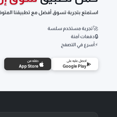
من السيار
اشارات ع
استمتع بتجربة تسوق أفضل مع تطبيقنا المتوف
جناح
🚀
تجربة مستخدم سلسة
🔒
دفعات آمنة
⚡
أسرع في التصفح
احصل عليه على
حمّله من
App Store
Google Play