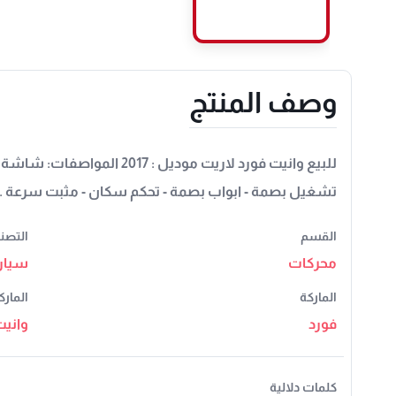
وصف المنتج
للبيع وانيت فورد لاريت موديل : 17
تشغيل بصمة - ابواب بصمة - تحكم سكان - مثبت سرعة . ش
القسم
التصن
محركات
سيار
الماركة
المارك
فورد
وانيت
كلمات دلالية