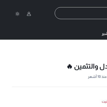
تسجيل الدخول
ير
دل والتثمين 🔥
منذ 10 أشهر
نيت