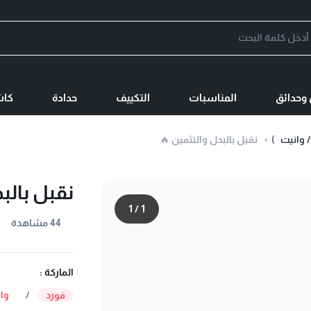
وحدائق
المناسبات
التكييف
حدادة
كاش
 وانيت
)
نقبل بالبدل والتثمين 🔥
نقبل بالب
1
/
1
44 مشاهدة
الماركة :
فورد
/
وا