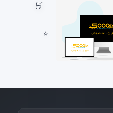
الفحص الكامل قير مكينه وشاصي وبدي
🛒
⭐