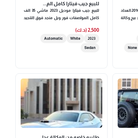
للبيع جيب فيتارا كامل الم...
Chevrolet camaro RS الموديل : 2016 العداد
للبيع جيب فيتارا موديل 2023 ماشي 35 الف
: 155 Km اللون : اصفر من الداخل جلد بيج وكالة
كامل المواصفات فور ويل منجد فوق التنجيد
س منتظم شرط الفحص -
الوكاله عنابي شرط الفحص حايشته دعمه من
2,500 (د.ك)
الامام بالقواعد و كل شي وكاله تليفون 4-6-3-
Automatic
White
2023
5-3-5-9-9
Sedan
None
.
طلبيه خاصه من الوكالة عدا...