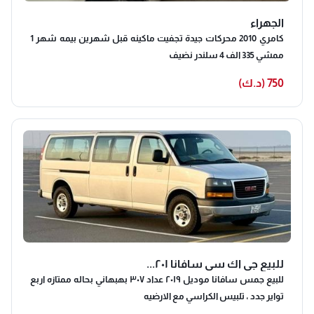
الجهراء
كامري 2010 محركات جيدة تجفيت ماكينه قبل شهرين بيمه شهر 1
ممشي 335 الف 4 سلندر نضيف
750 (د.ك)
للبيع جي اك سي سافانا ٢٠١...
للبيع جمس سافانا موديل ٢٠١٩ عداد ٣٠٧ بهبهاني بحاله ممتازه اربع
تواير جدد ، تلبيس الكراسي مع الارضيه