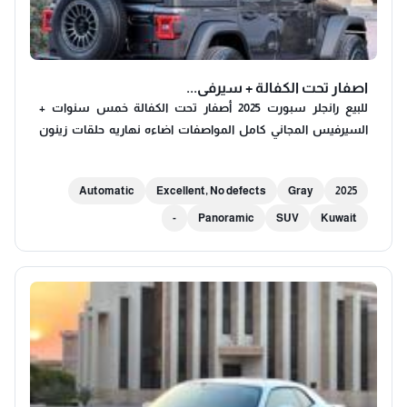
اصفار تحت الكفالة + سيرفي...
للبيع رانجلر سبورت 2025 أصفار تحت الكفالة خمس سنوات +
السيرفيس المجاني كامل المواصفات اضاءه نهاريه حلقات زينون
عالي واطي كشافات اصطبات LED عازل حراري لسقف + رنجات
ميثود اصليه عدد ٥ + رنجات الوكالة موجوده تحكم كامل بالسكان
Automatic
Excellent, No defects
Gray
2025
مثبت سرعه رادار نزول المنحدرات دبل قير كار ابلي سناسر كاميرا
والعديد من المواصفات
-
Panoramic
SUV
Kuwait