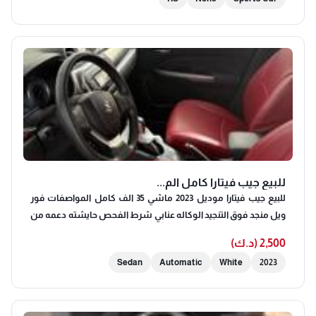
للبيع جيب فيتارا كامل الم...
للبيع جيب فيتارا موديل 2023 ماشي 35 الف كامل المواصفات فور
ويل منجد فوق التنجيد الوكاله عنابي شرط الفحص حايشته دعمه من
الامام بالقواعد و كل شي وكاله تليفون 4-6-3-5-3-5-9-9
2,500 (د.ك)
Sedan
Automatic
White
2023