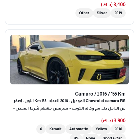
3,400 (د.ك)
Other
Silver
2019
Camaro / 2016 / 155 Km
Chevrolet camaro RS الموديل : 2016 العداد : 155 Km اللون : اصفر
من الداخل جلد بيج وكالة الكويت - سيرفس منتظم شرط الفحص -
صبغ وكالة
3,900 (د.ك)
6
Kuwait
Automatic
Yellow
2016
RS
None
Sports Car