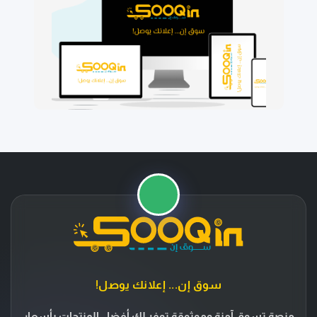
⭐
🚚
سوق إن... إعلانك يوصل!
منصة تسوق آمنة وموثوقة توفر لك أفضل المنتجات بأسعار