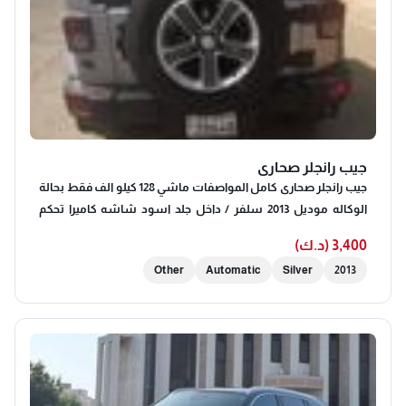
جيب رانجلر صحارى
جيب رانجلر صحارى كامل المواصفات ماشي 128 كيلو الف فقط بحالة
الوكاله موديل 2013 سلفر / داخل جلد اسود شاشه كاميرا تحكم
سكان تدفئه حمايه اماميه + تضليل حراري رنقات رانجلر 2025 اصليه
3,400 (د.ك)
بقيمة 400 دينار شرط الفحص في شي ادفع فلوس الفحص قابل
Other
Automatic
Silver
2013
للمساومه للتواصل فقط واتس اب 5/5/0/3/7/7/2/6