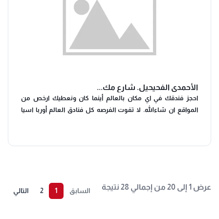
الأحمدي الفحيحيل. شارع مك...
احجز فندقك في اي مكان بالعالم أينما كان ونعطيك ارخص من
المواقع ان شاءالله. لا تفوت الفرصه كل فنادق العالم أوربا اسيا
وأفريقيا وامريكا.ارسل صوره من السعر اللي محصله ونعطيك ارخص
ان شاء الله .مع ارقي خدمه لحضرتك و ٢٤ ساعه تواصل طوال اليوم .
راسلنا في اي وقت ونحن في الخدمه طوال اليوم. واتساب و أرضي
عرض 1 إلى 20 من إجمالي 28 نتيجة
السابق
1
2
التالي