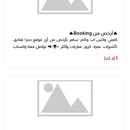
🔥أرخص من Booking🔥
كلمني واتس اب وتامر سافر بأرخص من أي موقع حجز! فنادق،
تأشيرات، عمرة، كروز، مباريات وأكثر ✈️🌍 📲 تواصل معنا واتساب:
Travel for less than any booking site! Hotels, visas, Umrah,
1 (د.ك)
cruises, matches & more! 📲 Contact us on WhatsApp: