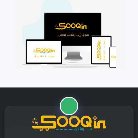
🛒
📱
⭐
🚚