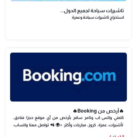
تاشيرات سياحة لجميع الدول...
استخراج تاشيرات سياحة وعمرة
🔥أرخص من Booking🔥
كلمني واتس اب وتامر سافر بأرخص من أي موقع حجز! فنادق،
تأشيرات، عمرة، كروز، مباريات وأكثر ✈️🌍 📲 تواصل معنا واتساب:
Travel for less than any booking site! Hotels, visas, Umrah,