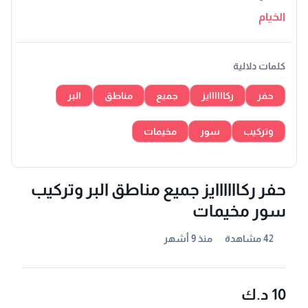
الخيام
كلمات دلالية
حفر
ركاااااايز
جميع
مناطق
البر
وتركيب
سور
مخيمات
حفر ركاااااايز جميع مناطق البر وتركيب
سور مخيمات
42 مشاهدة
منذ 9 أشهر
10 د.ك