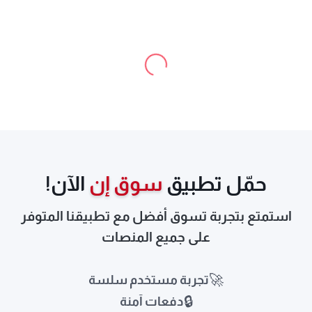
o
a
d
i
n
g
.
.
L
.
حمّل تطبيق
سوق إن
الآن!
استمتع بتجربة تسوق أفضل مع تطبيقنا المتوفر
على جميع المنصات
🚀
تجربة مستخدم سلسة
🔒
دفعات آمنة