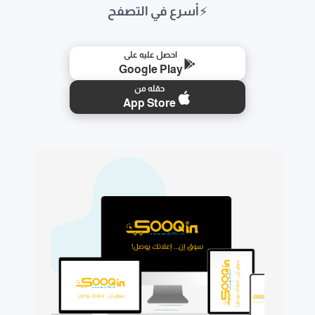
⚡
أسرع في التصفح
احصل عليه على
Google Play
حمّله من
App Store
🛒
📱
⭐
🚚