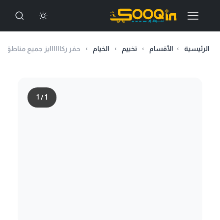
الرئيسية
الأقسام
تخييم
الخيام
حفر ركاااااايز جميع مناطق 
1
/
1