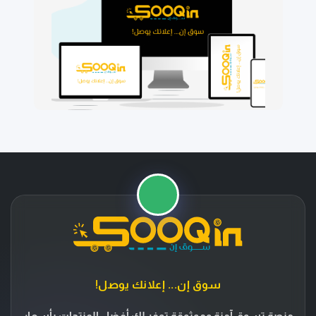
⭐
🚚
سوق إن... إعلانك يوصل!
منصة تسوق آمنة وموثوقة توفر لك أفضل المنتجات بأسعار