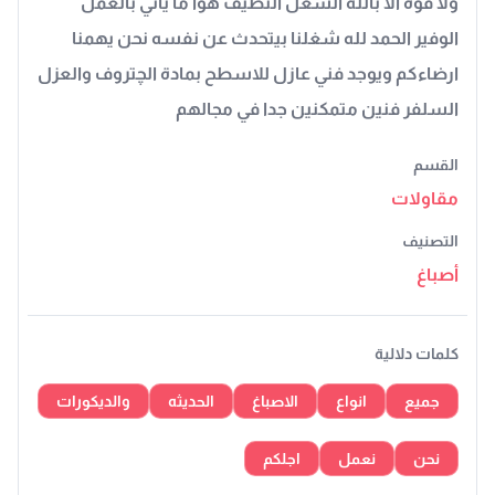
ولا قوة الا بالله الشغل النظيف هوا ما ياتي بالعمل
الوفير الحمد لله شغلنا بيتحدث عن نفسه نحن يهمنا
ارضاءكم ويوجد فني عازل للاسطح بمادة الچتروف والعزل
السلفر فنين متمكنين جدا في مجالهم
القسم
مقاولات
التصنيف
أصباغ
كلمات دلالية
جميع
انواع
الاصباغ
الحديثه
والديكورات
نحن
نعمل
اجلكم