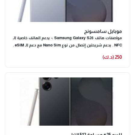
موبايل سامسونج
مواصفات هاتف Samsung Galaxy S26 :- يدعم الهاتف خاصية الـ
NFC . يدعم شريحتين إتصال من نوع Nano Sim مع دعم الـ eSIM .
يدعم شبكات الاتصال الجيل الثاني الـ 2G والجيل الثالث الـ 3G والجيل
250 (د.ك)
الرابع الـ 4G والجيل الخامس الـ 5G . يأتي الهاتف بأبعاد 149.6×71.7×7.2
ملم مع وزن 167 جرام . الهاتف يأتي مقاوم للماء والغبار بشهادة IP68
حتى متر ونصف لمدة 30 دقيقة . الخامات التي تم استخدامها في
تصنيع الهاتف تأتي بظهر من الزجاج مع إطار من الألومنيوم .
الشاشة تأتي مسطحة تماما بشكل الثقب من نوع Dynamic LTPO
AMOLED 2X بمساحة 6.3 إنش بجودة الـ FHD+ بدقة 1080×2340
بكسل بمعدل كثافة بكسلات 409 بكسل لكل إنش بالإضافة لدعم
الشاشة إلى معدل التردد الأعلى الـ 120Hzمع دعم خاصية الـ HDR10+
كما توجد طبقة حماية من نوع Gorilla Glass Victus 2 وسطوع
يصل الي 2600 شمعة . يتوفر الهاتف بأكثر من إصدار من الذاكرة
الصلبة والذاكرة العشوائية على النحو التالي :- – الإصدار الأول يأتي
للبيع s25 مساحة 512 الترا