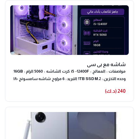
شاشه مع بي سي
مواصفات : المعالج : i5 -12400F كرت الشاشه : 5060 الرام : 16GB
وحده التخزين : 1TB SSD M.2 التبريد : 6 مراوح شاشه سامسونج ١٨٠
هرتز
240 (د.ك)